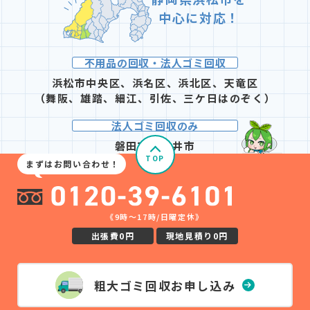
中心に対応！
不用品の回収・法人ゴミ回収
浜松市中央区、浜名区、浜北区、天竜区
（舞阪、雄踏、細江、引佐、三ケ日はのぞく）
法人ゴミ回収のみ
磐田市 / 袋井市
TOP
まずはお問い合わせ！
《9時〜17時/日曜定休》
出張費0円
現地見積り0円
粗大ゴミ回収
お申し込み