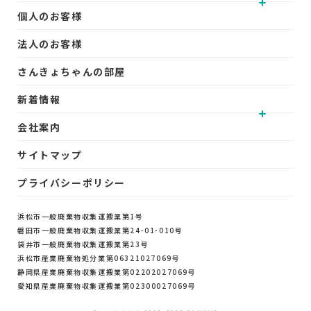
個人のお客様
法人のお客様
さんきょちゃんの部屋
新着情報
会社案内
サイトマップ
プライバシーポリシー
浜松市
一般廃棄物収集運搬業
第1号
磐田市
一般廃棄物収集運搬業
第24-01-010号
袋井市
一般廃棄物収集運搬業
第23号
浜松市
産業廃棄物処分業
第06321027069号
LINEで
静岡県
産業廃棄物収集運搬業
第02202027069号
無料見積もり
愛知県
産業廃棄物収集運搬業
第02300027069号
24時間受付中